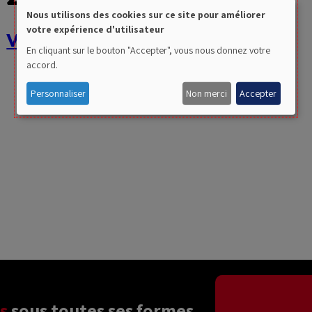
Nous utilisons des cookies sur ce site pour améliorer
votre expérience d'utilisateur
Use
Village italien 2026
En cliquant sur le bouton "Accepter", vous nous donnez votre
of
accord.
personal
Lire
Personnaliser
Non merci
Accepter
plus
data
and
cookies
s
 sous toutes ses formes 