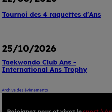
Tournoi des 4 raquettes d'Ans
Lire
plus
25/10/2026
Taekwondo Club Ans -
International Ans Trophy
Lire
Archive des évènements
plus
Rejoignez-nous et vivez le 
sport à An