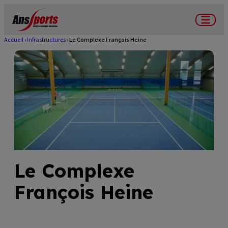
Aller
au
Menu
contenu
Accueil
Infrastructures
Le Complexe François Heine
Fil
principal
d'Ariane
Le Complexe
François Heine