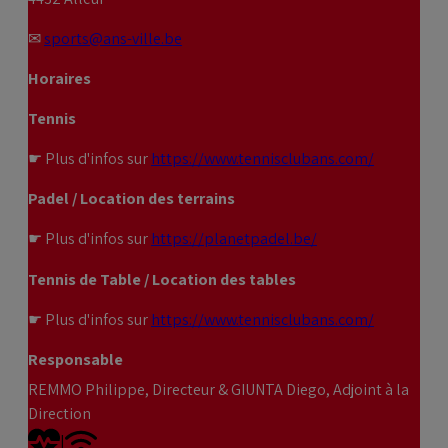
✉
sports@ans-ville.be
Horaires
Tennis
☛ Plus d'infos sur
https://www.tennisclubans.com/
Padel / Location des terrains
☛ Plus d'infos sur
https://planetpadel.be/
Tennis de Table / Location des tables
☛ Plus d'infos sur
https://www.tennisclubans.com/
Responsable
REMMO Philippe, Directeur & GIUNTA Diego, Adjoint à la
Direction
DEA
Wifi
|