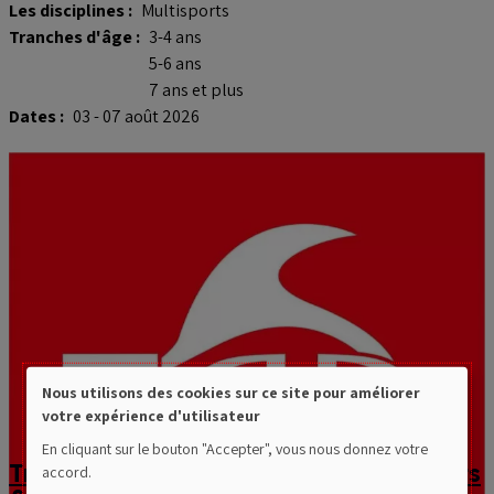
Les disciplines :
Multisports
Tranches d'âge :
3-4 ans
5-6 ans
7 ans et plus
Dates :
03 - 07 août 2026
Nous utilisons des cookies sur ce site pour améliorer
Use
votre expérience d'utilisateur
of
En cliquant sur le bouton "Accepter", vous nous donnez votre
Triton Ans Natation - Stage multisports
accord.
personal