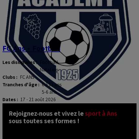
FC Ans - Football
Les disciplines :
Football
Natation
Clubs :
FC ANS
Tranches d'âge :
6 à 13 ans
5-6 ans
Dates :
17 - 21 août 2026
Rejoignez-nous et vivez le 
sport à Ans
sous toutes ses formes ! 