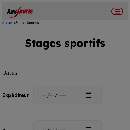
Aller
au
Menu
contenu
Accueil
Stages Sportifs
Fil
principal
d'Ariane
Stages sportifs
Dates
Date
Expéditeur
Date
à