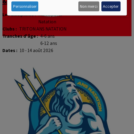
& natation
data
Personnaliser
Non merci
Accepter
and
Les disciplines :
Multisports
Natation
cookies
Clubs :
TRITON ANS NATATION
Tranches d'âge :
4-6 ans
6-12 ans
Dates :
10 - 14 août 2026