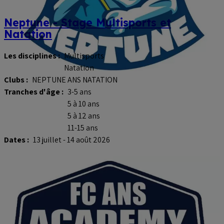
Neptune - Stage Multisports et
Natation
Les disciplines :
Multisports
Natation
Clubs :
NEPTUNE ANS NATATION
Tranches d'âge :
3-5 ans
5 à 10 ans
5 à 12 ans
11-15 ans
Dates :
13 juillet - 14 août 2026