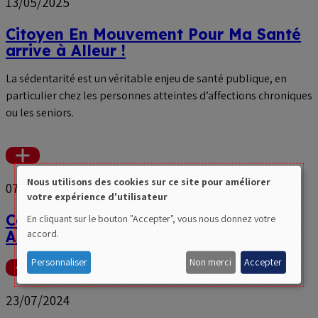
13/05/2025
Citoyen En Mouvement Pour Ma Santé
arrive à Alleur !
La sédentarité est un véritable enjeu de santé publique, en
particulier chez les personnes atteintes d’affections chroniques
ou les seniors.
Voir
plus
Nous utilisons des cookies sur ce site pour améliorer
07/10/2024
Use
votre expérience d'utilisateur
of
Construction du complexe Padel à
En cliquant sur le bouton "Accepter", vous nous donnez votre
accord.
Alleur ! 🎾
personal
data
Personnaliser
Non merci
Accepter
Voir
and
plus
23/07/2024
cookies