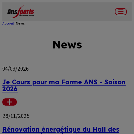
Aller
au
Menu
contenu
Accueil
News
Fil
principal
d'Ariane
News
04/03/2026
Je Cours pour ma Forme ANS - Saison
2026
Voir
plus
28/11/2025
Rénovation énergétique du Hall des