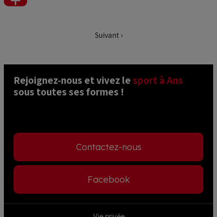
Voir
plus
Pagination
Suivant ›
Page
suivante
Rejoignez-nous et vivez le 
sport à Ans
sous toutes ses formes ! 
Contactez-nous
Facebook
Footer
Vie privée