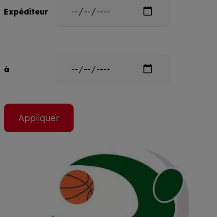
Date
Expéditeur
Date
à