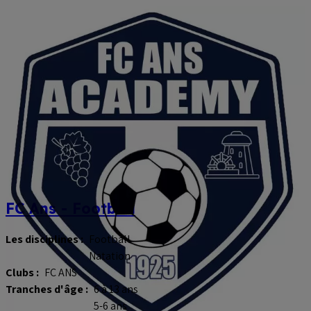
FC Ans - Football
Les disciplines :
Football
Natation
Clubs :
FC ANS
Tranches d'âge :
6 à 13 ans
5-6 ans