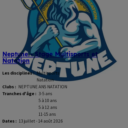
Neptune - Stage Multisports et
Natation
Les disciplines :
Multisports
Natation
Clubs :
NEPTUNE ANS NATATION
Tranches d'âge :
3-5 ans
5 à 10 ans
5 à 12 ans
11-15 ans
Dates :
13 juillet - 14 août 2026