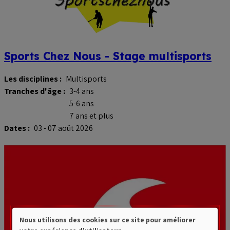
Sports Chez Nous - Stage multisports
Les disciplines :
Multisports
Tranches d'âge :
3-4 ans
5-6 ans
7 ans et plus
Dates :
03 - 07 août 2026
Nous utilisons des cookies sur ce site pour améliorer