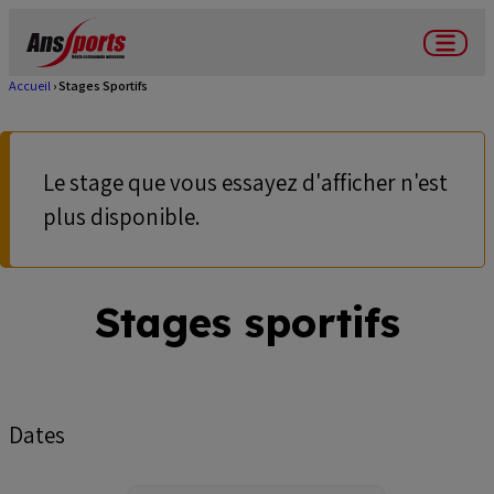
Aller
au
Menu
contenu
Accueil
Stages Sportifs
Fil
principal
d'Ariane
Le stage que vous essayez d'afficher n'est
Message
plus disponible.
d'avertissement
Stages sportifs
Dates