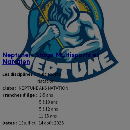
Neptune - Stage Multisports et
Natation
Les disciplines :
Multisports
Natation
Clubs :
NEPTUNE ANS NATATION
Tranches d'âge :
3-5 ans
5 à 10 ans
5 à 12 ans
11-15 ans
Dates :
13 juillet - 14 août 2026