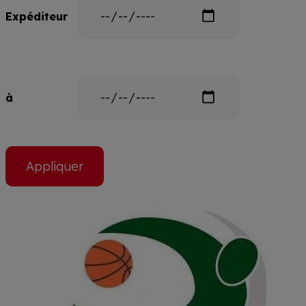
Date
Expéditeur
Date
à