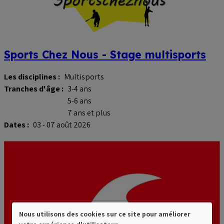
Sports Chez Nous - Stage multisports
Les disciplines :
Multisports
Tranches d'âge :
3-4 ans
5-6 ans
7 ans et plus
Dates :
03 - 07 août 2026
Nous utilisons des cookies sur ce site pour améliorer