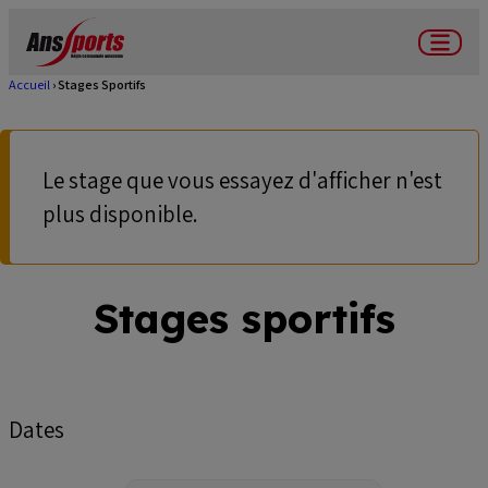
Aller
au
Menu
contenu
Accueil
Stages Sportifs
Fil
principal
d'Ariane
Le stage que vous essayez d'afficher n'est
Message
plus disponible.
d'avertissement
Stages sportifs
Dates