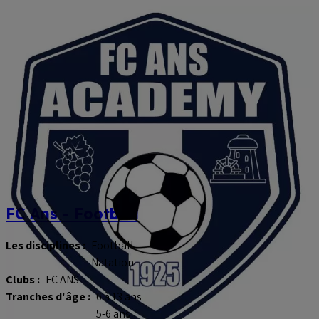
FC Ans - Football
Les disciplines :
Football
Natation
Clubs :
FC ANS
Tranches d'âge :
6 à 13 ans
5-6 ans