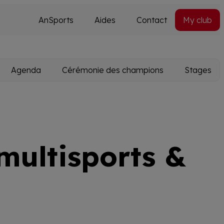
AnSports
Aides
Contact
My club
Secondary
Utils
navi
Agenda
Cérémonie des champions
Stages
multisports &