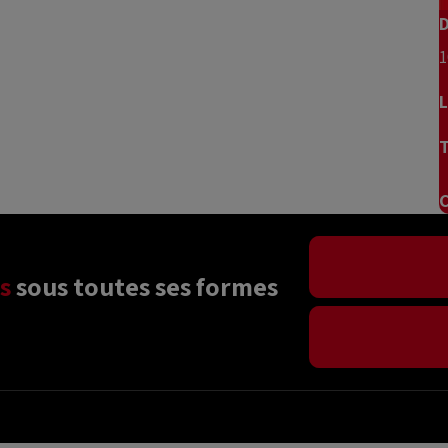
D
1
L
T
C
s
 sous toutes ses formes 