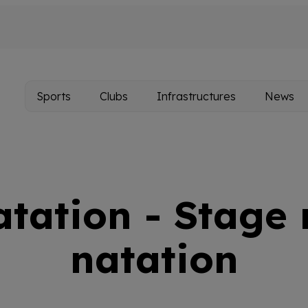
Sports
Clubs
Infrastructures
News
Main
navigation
atation - Stage 
natation