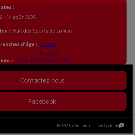
ates :
0 - 14 août 2026
ieu :
Hall des Sports de Loncin
ranches d'âge :
4-6 ans
6-12 ans
lubs :
TRITON ANS NATATION
Contactez-nous
Facebook
Visible
© 2026 Ans sport
Website by