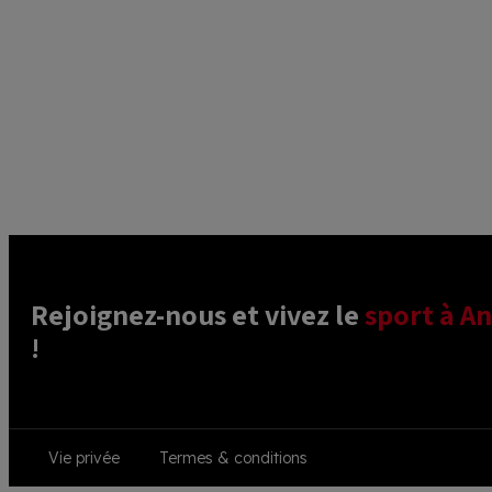
Rejoignez-nous et vivez le 
sport à An
! 
Footer
Vie privée
Termes & conditions