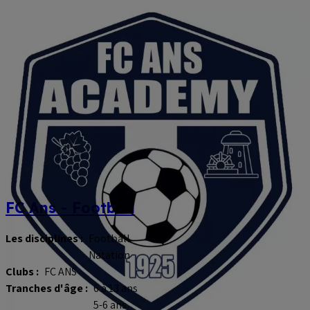
FC Ans - Football
Les disciplines :
Football
Natation
Clubs :
FC ANS
Tranches d'âge :
6 à 13 ans
5-6 ans