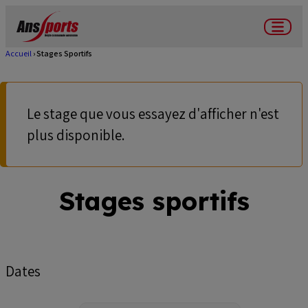
Aller
au
Menu
contenu
Accueil
Stages Sportifs
Fil
principal
d'Ariane
Le stage que vous essayez d'afficher n'est
Message
plus disponible.
d'avertissement
Stages sportifs
Dates