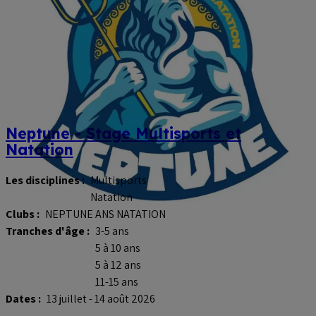
Neptune - Stage Multisports et
Natation
Les disciplines :
Multisports
Natation
Clubs :
NEPTUNE ANS NATATION
Tranches d'âge :
3-5 ans
5 à 10 ans
5 à 12 ans
11-15 ans
Dates :
13 juillet - 14 août 2026