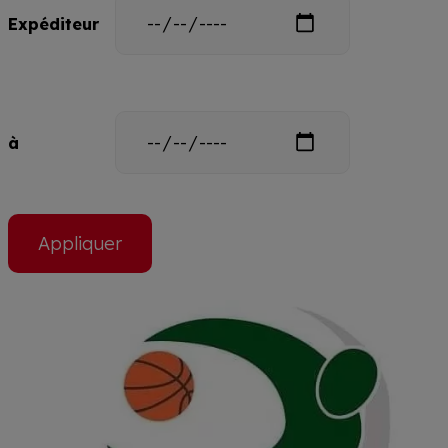
Date
Expéditeur
Date
à