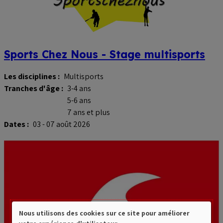
Sports Chez Nous - Stage multisports
Les disciplines :
Multisports
Tranches d'âge :
3-4 ans
5-6 ans
7 ans et plus
Dates :
03 - 07 août 2026
Nous utilisons des cookies sur ce site pour améliorer