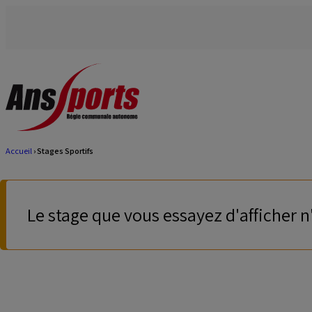
Aller
au
contenu
principal
Accueil
Stages Sportifs
Fil
d'Ariane
Le stage que vous essayez d'afficher n
Message
d'avertissement