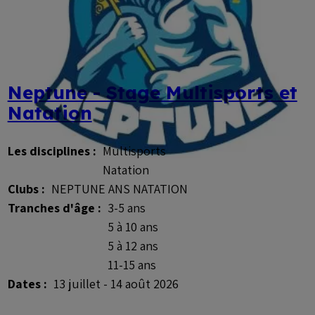
Neptune - Stage Multisports et
Natation
Les disciplines :
Multisports
Natation
Clubs :
NEPTUNE ANS NATATION
Tranches d'âge :
3-5 ans
5 à 10 ans
5 à 12 ans
11-15 ans
Dates :
13 juillet - 14 août 2026