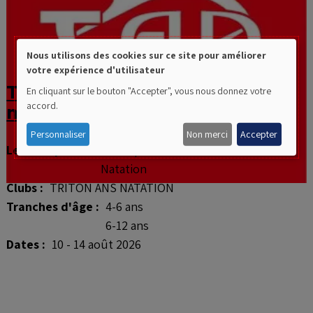
Nous utilisons des cookies sur ce site pour améliorer
votre expérience d'utilisateur
Use
Triton Ans Natation - Stage
En cliquant sur le bouton "Accepter", vous nous donnez votre
of
accord.
multisports & natation
personal
Personnaliser
Non merci
Accepter
Les disciplines :
Multisports
data
Natation
Clubs :
TRITON ANS NATATION
and
Tranches d'âge :
4-6 ans
cookies
6-12 ans
Dates :
10 - 14 août 2026