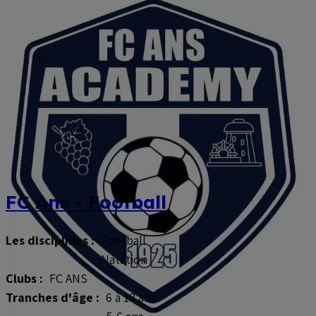
FC Ans - Football
Les disciplines :
Football
Natation
Clubs :
FC ANS
Tranches d'âge :
6 à 13 ans