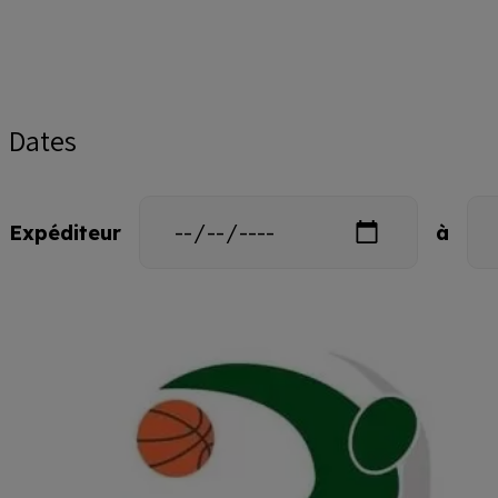
Dates
Date
Dat
Expéditeur
à