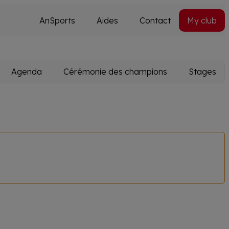
AnSports
Aides
Contact
My club
Secondary
Utils
navi
Agenda
Cérémonie des champions
Stages