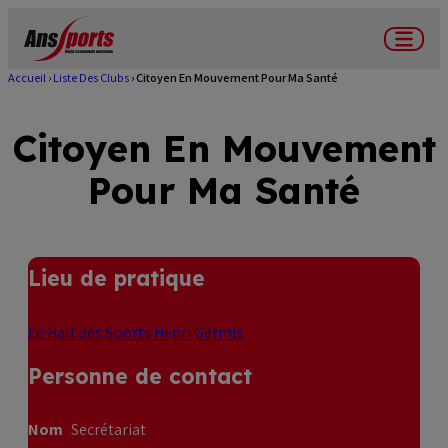
Aller
au
Menu
contenu
Accueil
Liste Des Clubs
Citoyen En Mouvement Pour Ma Santé
Fil
principal
d'Ariane
Citoyen En Mouvement
Pour Ma Santé
Lieu de pratique
Le Hall des Sports Henri Germis
Personne de contact
Nom
Secrétariat