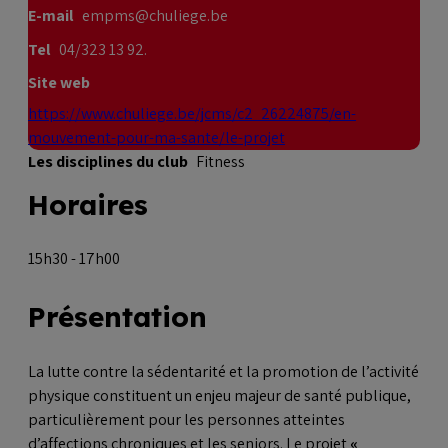
E-mail
empms@chuliege.be
Tel
04/323 13 92.
Site web
https://www.chuliege.be/jcms/c2_26224875/en-
mouvement-pour-ma-sante/le-projet
Les disciplines du club
Fitness
Horaires
15h30 - 17h00
Présentation
La lutte contre la sédentarité et la promotion de l’activité
physique constituent un enjeu majeur de santé publique,
particulièrement pour les personnes atteintes
d’affections chroniques et les seniors. Le projet
«