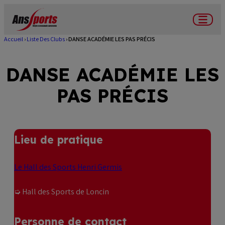
Aller
au
Menu
contenu
Accueil
Liste Des Clubs
DANSE ACADÉMIE LES PAS PRÉCIS
Fil
principal
d'Ariane
DANSE ACADÉMIE LES
PAS PRÉCIS
Lieu de pratique
Le Hall des Sports Henri Germis
➭ Hall des Sports de Loncin
Personne de contact