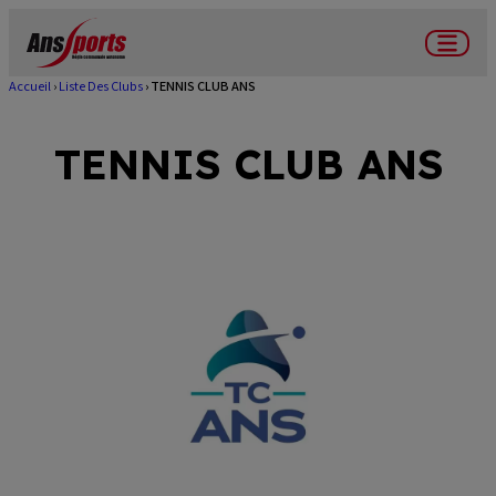
Aller
au
Menu
contenu
Accueil
Liste Des Clubs
TENNIS CLUB ANS
Fil
principal
d'Ariane
TENNIS CLUB ANS