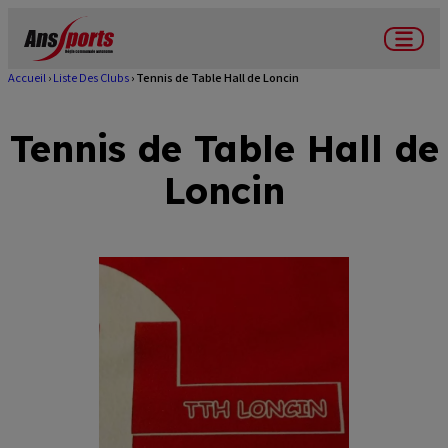
Aller
au
Menu
contenu
Accueil
Liste Des Clubs
Tennis de Table Hall de Loncin
Fil
principal
d'Ariane
Tennis de Table Hall de
Loncin