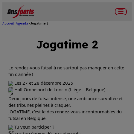
Aller
au
Menu
contenu
Accueil
Agenda
Jogatime 2
Fil
principal
d'Ariane
Jogatime 2
Le rendez-vous futsal à ne surtout pas manquer en cette 
fin d’année !
 Les 27 et 28 décembre 2025
 Hall Omnisport de Loncin (Liège – Belgique)
Deux jours de futsal intense, une ambiance survoltée et 
des tribunes pleines à craquer.
JOGATIME, c’est le des rendez-vous incontournables du 
futsal en Belgique.
 Tu veux participer ?
Inscris ton équipe dès maintenant :