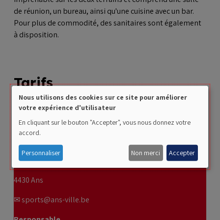
de réunion, un bureau, ainsi qu'une cuisine avec un bar.
Pour plus de commodité, des sanitaires sont également
à disposition.
Tarifs
Nous utilisons des cookies sur ce site pour améliorer
Use
votre expérience d'utilisateur
Les tarifs de location peuvent être demandés par e-mail à
of
la Direction de la RCA AnSports.
En cliquant sur le bouton "Accepter", vous nous donnez votre
accord.
personal
Coordonnées
data
Personnaliser
Non merci
Accepter
Rue Gilles Magnée, 121 bis
and
4430 Ans
cookies
✉ sports@ans-ville.be
Responsable