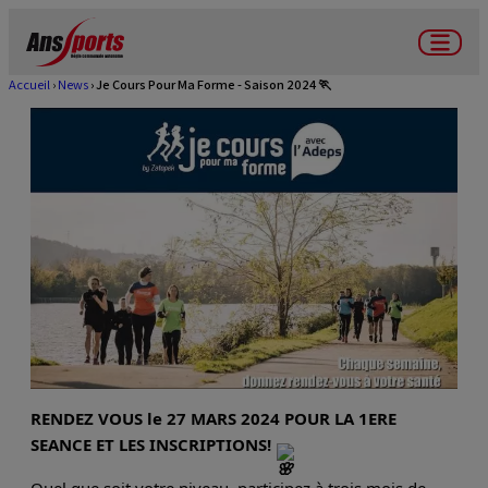
Aller
au
Menu
contenu
Accueil
News
Je Cours Pour Ma Forme - Saison 2024 🏃
Fil
principal
d'Ariane
RENDEZ VOUS le 27 MARS 2024 POUR LA 1ERE
SEANCE ET LES INSCRIPTIONS!
Quel que soit votre niveau, participez à trois mois de