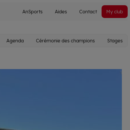
AnSports
Aides
Contact
My club
Secondary
Utils
navi
Agenda
Cérémonie des champions
Stages