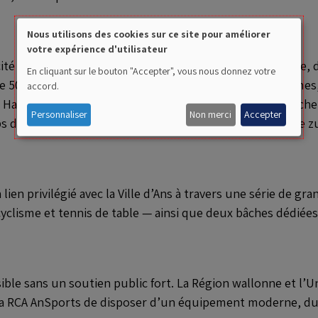
Nous utilisons des cookies sur ce site pour améliorer
votre expérience d'utilisateur
Use
 d’accueil initiale, comprenant une cafétéria–brasserie, deu
En cliquant sur le bouton "Accepter", vous nous donnez votre
of
 de 500 places assises, ainsi que des sanitaires pour homme
accord.
 Hall continue d’héberger une offre particulièrement riche :
personal
Personnaliser
Non merci
Accepter
ubs d’arts martiaux, un club de tennis de table, un club de
data
and
n privilégié avec la Ville d’Ans à travers une série de gra
cookies
 cyclisme et tennis de table — ainsi que deux bâches dédiées 
ble sans un soutien public fort. La Région wallonne et l’U
s et la RCA AnSports de disposer d’un équipement moderne,