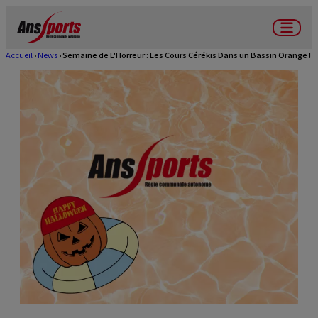
Aller
au
Menu
contenu
Accueil
News
Semaine de L'Horreur : Les Cours Cérékis Dans un Bassin Orange !
Fil
principal
d'Ariane