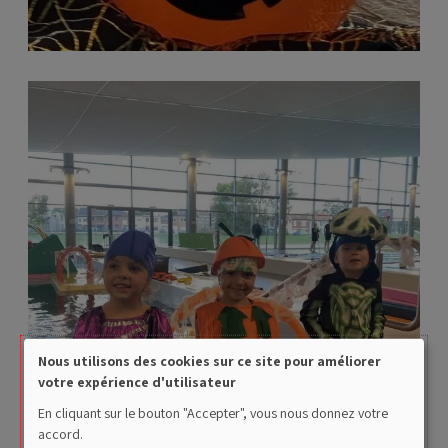
Nous utilisons des cookies sur ce site pour améliorer
Use
votre expérience d'utilisateur
of
En cliquant sur le bouton "Accepter", vous nous donnez votre
accord.
personal