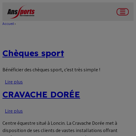
Aller
au
Menu
contenu
Accueil
Fil
principal
d'Ariane
Chèques sport
Bénéficier des chèques sport, c’est très simple !
Lire plus
sur
Chèques
CRAVACHE DORÉE
sport
Lire plus
sur
CRAVACHE
Centre équestre situé à Loncin. La Cravache Dorée met à
DORÉE
disposition de ses clients de vastes installations offrant