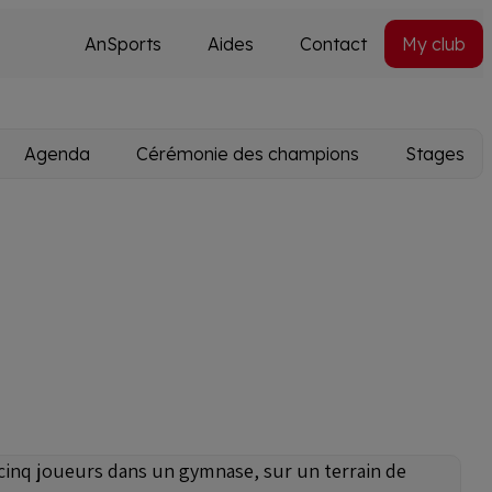
AnSports
Aides
Contact
My club
Secondary
Utils
navi
Agenda
Cérémonie des champions
Stages
cinq joueurs dans un gymnase, sur un terrain de