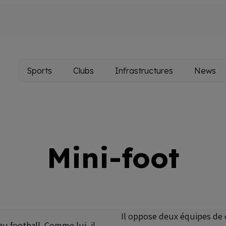
Sports
Clubs
Infrastructures
News
Main
navigation
Mini-foot
Il oppose deux équipes de 
au football. Comme lui, il