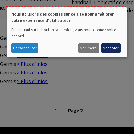
handball. L'objectif de cha
ue.
sans utiliser les bras, et d
Nous utilisons des cookies sur ce site pour améliorer
votre expérience d'utilisateur
Use
En cliquant sur le bouton "Accepter", vous nous donnez votre
of
accord.
 Germis
> Plus d'infos
personal
 Germis
> Plus d'infos
Personnaliser
Non merci
Accepter
 Germis
> Plus d'infos
data
 Germis
> Plus d'infos
and
 Germis
> Plus d'infos
 Germis
> Plus d'infos
cookies
‹‹
Page 2
Page
précédente