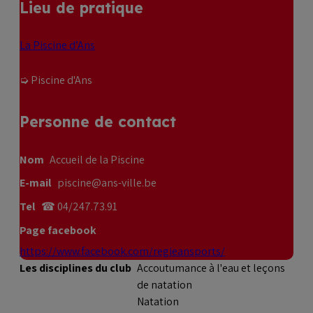
Lieu de pratique
La Piscine d’Ans
➭ Piscine d'Ans
Personne de contact
Nom
Accueil de la Piscine
E-mail
piscine@ans-ville.be
Tel
☎ 04/247.73.91
Page facebook
https://www.facebook.com/regieansports/
Les disciplines du club
Accoutumance à l'eau et leçons
de natation
Natation