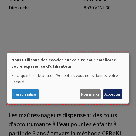
Dimanche
8h30 à 12h30
Nous utilisons des cookies sur ce site pour améliorer
Présentation
Use
votre expérience d'utilisateur
of
En cliquant sur le bouton "Accepter", vous nous donnez votre
accord.
personal
Apprenez à nager comme un poisson dans l'eau à la
data
piscine d'Ans 🐟
Personnaliser
Non merci
Accepter
and
cookies
Les maîtres-nageurs dispensent des cours
d'accoutumance à l'eau pour les enfants à
partir de 3 ans à travers la méthode CEReKi