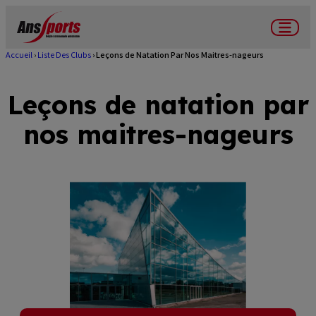
Aller
au
Menu
contenu
Accueil
Liste Des Clubs
Leçons de Natation Par Nos Maitres-nageurs
Fil
principal
d'Ariane
Leçons de natation par
nos maitres-nageurs