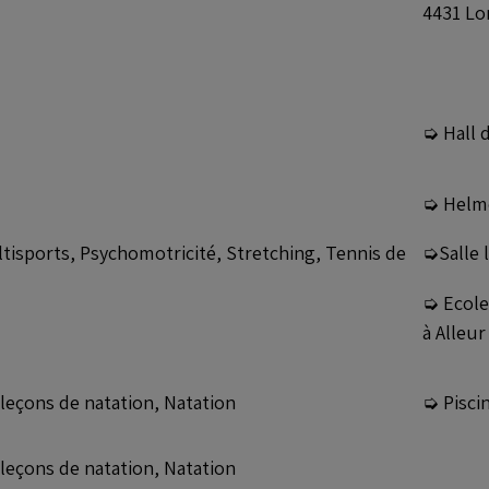
4431 Lo
➭ Hall 
➭ Helmo
isports, Psychomotricité, Stretching, Tennis de
➭Salle l
➭ Ecole
à Alleur
leçons de natation, Natation
➭ Pisci
leçons de natation, Natation