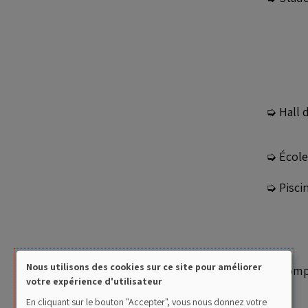
➭ Hall 
➭ École
➭ Pisci
Nous utilisons des cookies sur ce site pour améliorer
➭ Compl
votre expérience d'utilisateur
Use
En cliquant sur le bouton "Accepter", vous nous donnez votre