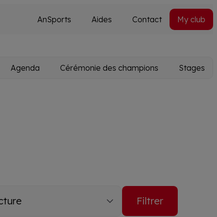
AnSports
Aides
Contact
My club
Secondary
Utils
navi
Agenda
Cérémonie des champions
Stages