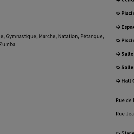
➭ Pisci
➭ Espac
e, Gymnastique, Marche, Natation, Pétanque,
➭ Pisci
, Zumba
➭ Salle
➭ Salle
➭ Hall 
Rue de l
Rue Jea
➭ Stade