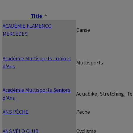
Title
Trier
par
ACADÉMIE FLAMENCO
Danse
ordre
MERCEDES
décroissant
Académie Multisports Juniors
Multisports
d'Ans
Académie Multisports Seniors
Aquabike, Stretching, Te
d'Ans
ANS PÊCHE
Pêche
ANS VÉLO CLUB
Cyclisme