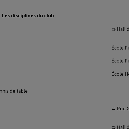
Les disciplines du club
➭ Hall 
École Pi
École Pi
École H
nnis de table
➭ Rue G
➭ Hall 