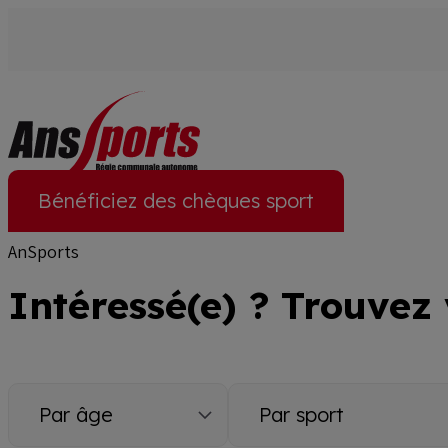
Aller
au
contenu
principal
Bénéficiez des chèques sport
Accueil
Liste Des Clubs
Fil
AnSports
d'Ariane
Intéressé(e) ? Trouvez 
Par
Par
âge
sport