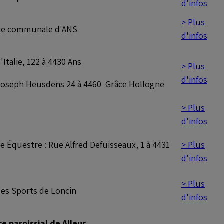
d'infos
> Plus
ne communale d'ANS
d'infos
Italie, 122 à 4430 Ans
> Plus
d'infos
oseph Heusdens 24 à 4460 Grâce Hollogne
> Plus
d'infos
> Plus
e Équestre : Rue Alfred Defuisseaux, 1 à 4431
d'infos
> Plus
des Sports de Loncin
d'infos
e paroissial de Alleur