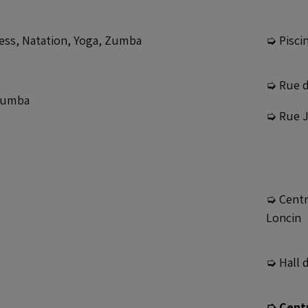
ess, Natation, Yoga, Zumba
➭ Pisci
➭ Rue d'
 Zumba
➭ Rue J
➭ Centr
Loncin
➭ Hall 
➭ Centr