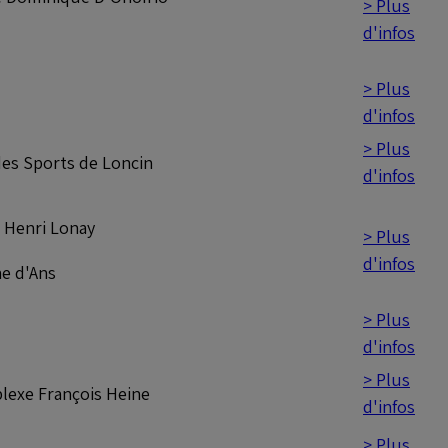
> Plus
d'infos
> Plus
d'infos
> Plus
des Sports de Loncin
d'infos
 Henri Lonay
> Plus
d'infos
ne d'Ans
> Plus
d'infos
> Plus
exe François Heine
d'infos
> Plus