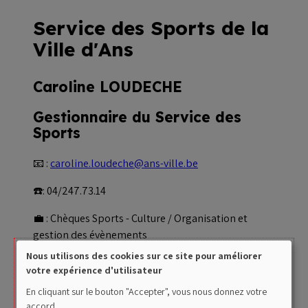
Service des Sports de la
Ville d'Ans
Caroline LOUDECHE
Gestionnaire du Service des
Sports
📧 :
caroline.loudeche@ans-ville.be
☎️: 04/247.73.14
💼 : Chèques Sports - Culture / Organisation et
gestion des évènements
Nous utilisons des cookies sur ce site pour améliorer
Use
Contactez - nous !
votre expérience d'utilisateur
of
En cliquant sur le bouton "Accepter", vous nous donnez votre
accord.