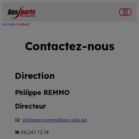
Aller
au
Menu
contenu
Accueil
Contact
Fil
principal
d'Ariane
Contactez-nous
Direction
Philippe REMMO
Directeur
📧 :
philippe.remmo@ans-ville.be
☎️: 04/247.72.78