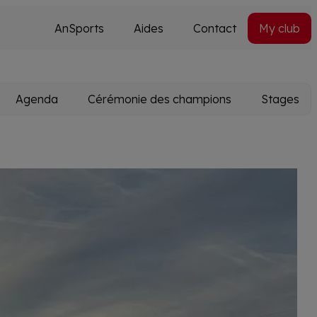
AnSports
Aides
Contact
My club
Secondary
Utils
navi
Agenda
Cérémonie des champions
Stages