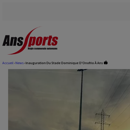
Aller
au
contenu
principal
Accueil
News
Inauguration Du Stade Dominique D'Onofrio À Ans 🏟️
Fil
d'Ariane