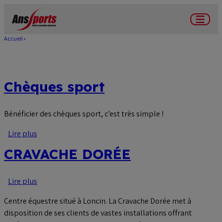
Aller
au
Menu
contenu
Accueil
Fil
principal
d'Ariane
Chèques sport
Bénéficier des chèques sport, c’est très simple !
Lire plus
sur
Chèques
CRAVACHE DORÉE
sport
Lire plus
sur
CRAVACHE
Centre équestre situé à Loncin. La Cravache Dorée met à
DORÉE
disposition de ses clients de vastes installations offrant