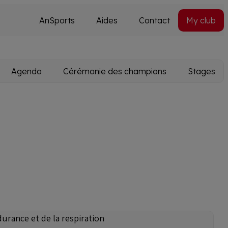
AnSports
Aides
Contact
My club
Secondary
Utils
navi
Agenda
Cérémonie des champions
Stages
durance et de la respiration