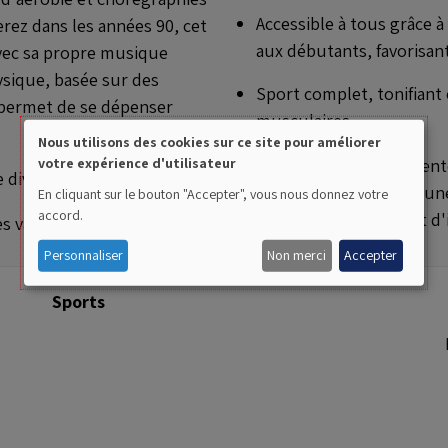
Accessible à tous grâce 
rez dans les années 90, cet
aux débutants, favorisan
vec sa propre musique
hysique, basée sur des
Sport complet, tonifiant
 permet de se dépenser
musculaires
Nous utilisons des cookies sur ce site pour améliorer
Bien que la Zumba présente
votre expérience d'utilisateur
Use
e divers avantages :
un défi pour ceux ayant une
En cliquant sur le bouton "Accepter", vous nous donnez votre
of
accord.
aux personnes souffrant d'
s variés (salsa, merengue,
personal
Personnaliser
Non merci
Accepter
data
Sports
and
cookies