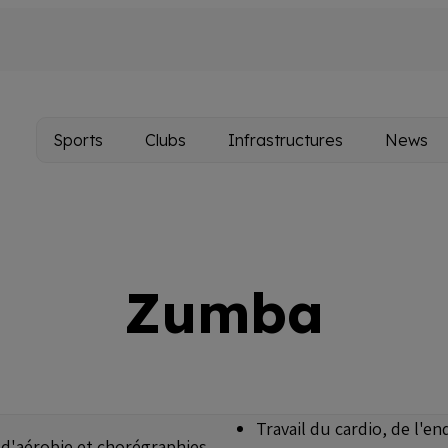
Sports
Clubs
Infrastructures
News
Main
navigation
Zumba
Travail du cardio, de l'en
s d'aérobie et chorégraphies