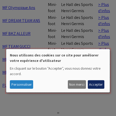
Mini-
Le Hall des Sports
> Plus
MF Olympique Ans
foot
Henri Germis
d'infos
Mini-
Le Hall des Sports
> Plus
MF DREAM TEAM ANS
foot
Henri Germis
d'infos
Mini-
Le Hall des Sports
> Plus
MF BKZ ALLEUR
foot
Henri Germis
d'infos
Mini-
Le Hall des Sports
> Plus
MF TEAM GUCCI
foot
Henri Germis
d'infos
Nous utilisons des cookies sur ce site pour améliorer
Mini-
Le Hall des Sports
> Plus
MF LIEGE FK
Use
votre expérience d'utilisateur
foot
Henri Germis
d'infos
of
En cliquant sur le bouton "Accepter", vous nous donnez votre
Mini-
Le Hall des Sports
> Plus
MF LA ROJA
accord.
foot
Henri Germis
d'infos
personal
Mini-
Le Hall des Sports
> Plus
data
Personnaliser
Non merci
Accepter
FUT WITH APERO
foot
Henri Germis
d'infos
and
cookies
Pagination
››
Page