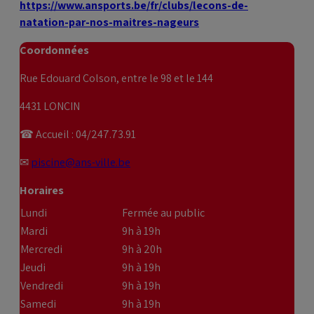
https://www.ansports.be/fr/clubs/lecons-de-
natation-par-nos-maitres-nageurs
Coordonnées
Rue Edouard Colson, entre le 98 et le 144
4431 LONCIN
☎ Accueil : 04/247.73.91
✉
piscine@ans-ville.be
Horaires
Lundi
Fermée au public
Mardi
9h à 19h
Mercredi
9h à 20h
Jeudi
9h à 19h
Vendredi
9h à 19h
Samedi
9h à 19h