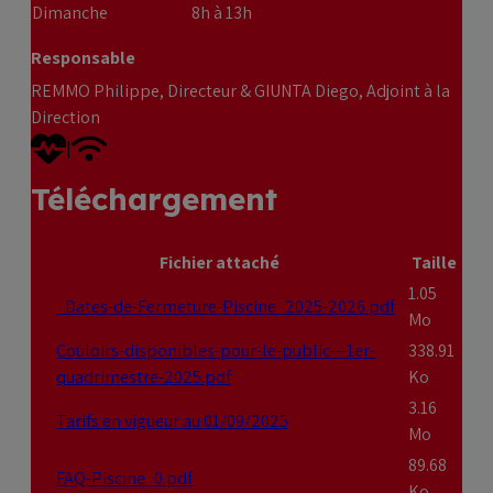
Dimanche
8h à 13h
Responsable
REMMO Philippe, Directeur & GIUNTA Diego, Adjoint à la
Direction
DEA
Wifi
|
Téléchargement
Fichier attaché
Taille
1.05
_Dates-de-Fermeture-Piscine_2025-2026.pdf
Mo
Couloirs-disponibles-pour-le-public---1er-
338.91
quadrimestre-2025.pdf
Ko
3.16
Tarifs en vigueur au 01/09/2025
Mo
89.68
FAQ-Piscine_0.pdf
Ko