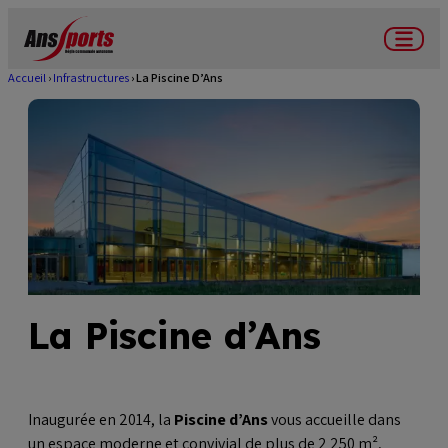
Aller
au
Menu
contenu
Accueil
Infrastructures
La Piscine D’Ans
Fil
principal
d'Ariane
La Piscine d’Ans
Inaugurée en 2014, la
Piscine d’Ans
vous accueille dans
un espace moderne et convivial de plus de 2 250 m²,