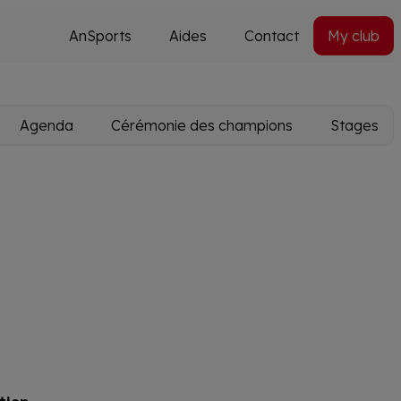
AnSports
Aides
Contact
My club
Secondary
Utils
navi
Agenda
Cérémonie des champions
Stages