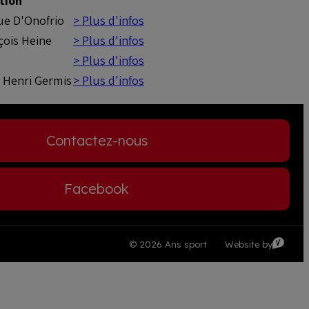
tion
ue D'Onofrio
> Plus d'infos
çois Heine
> Plus d'infos
> Plus d'infos
s Henri Germis
> Plus d'infos
Contactez-nous
Facebook
Visible
© 2026 Ans sport
Website by