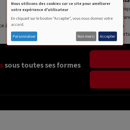
Sports
Localisa
Nous utilisons des cookies sur ce site pour améliorer
Le Stade Dominiq
votre expérience d'utilisateur
Use
Le Complexe Fran
En cliquant sur le bouton "Accepter", vous nous donnez votre
of
accord.
 à l'eau et leçons de natation, Natation
La Piscine d’Ans
Le Hall des Sport
personal
Personnaliser
Non merci
Accepter
data
and
s
 sous toutes ses formes 
cookies