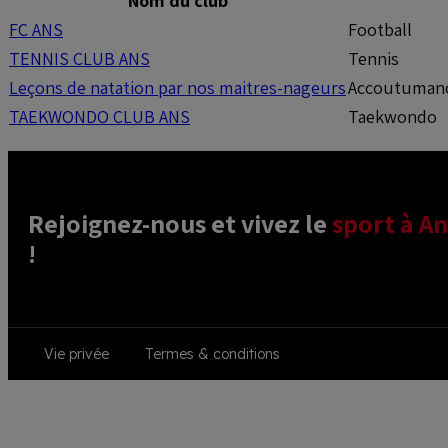
Nom du club
FC ANS
Football
TENNIS CLUB ANS
Tennis
Leçons de natation par nos maitres-nageurs
Accoutumance
TAEKWONDO CLUB ANS
Taekwondo
Rejoignez-nous et vivez le 
sport à An
! 
Footer
Vie privée
Termes & conditions
menu